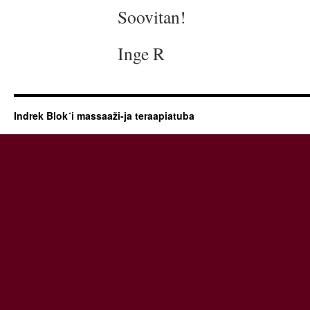
Soovitan!
Inge R
Indrek Blok´i massaaži-ja teraapiatuba