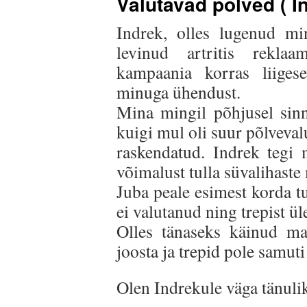
Valutavad põlved ( I
Indrek, olles lugenud m
levinud artritis reklaa
kampaania korras liigese
minuga ühendust.
Mina mingil põhjusel sinna
kuigi mul oli suur põlveval
raskendatud. Indrek tegi
võimalust tulla süvalihast
Juba peale esimest korda t
e
i valutanud ning trepist ül
Olles tänaseks käinud m
joosta ja trepid pole samut
Olen Indrekule väga tänulik