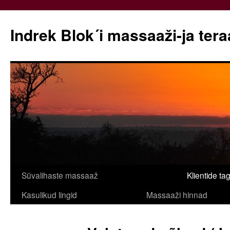
Indrek Blok´i massaaži-ja ter
Liigu
Süvalihaste massaaž
Klientide ta
sisu
Kasulikud lingid
Massaaži hinnad
juurde