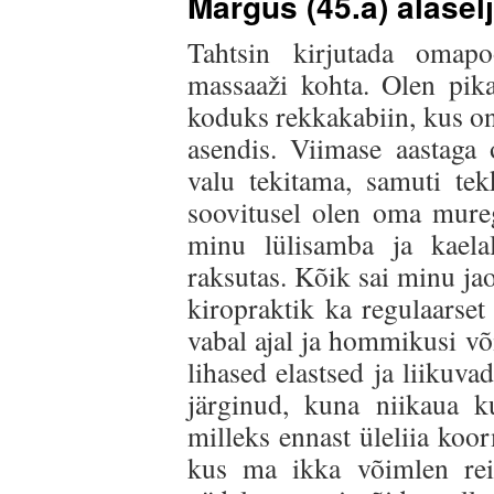
Margus (45.a) alaselj
Tahtsin kirjutada omapo
massaaži kohta. Olen pik
koduks rekkakabiin, kus on
asendis. Viimase aastaga
valu tekitama, samuti tek
soovitusel olen oma mureg
minu lülisamba ja kaela
raksutas. Kõik sai minu ja
kiropraktik ka regulaarset
vabal ajal ja hommikusi võ
lihased elastsed ja liikuv
järginud, kuna niikaua k
milleks ennast üleliia koo
kus ma ikka võimlen rei