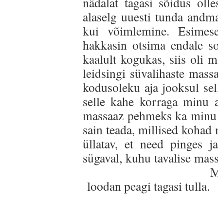
nädalat tagasi sõidus oll
alaselg uuesti tunda andma
kui võimlemine. Esimese
hakkasin otsima endale s
kaalult kogukas, siis oli 
leidsingi süvalihaste mass
kodusoleku aja jooksul sel
selle kahe korraga minu al
massaaz pehmeks ka minu p
sain teada, millised kohad
üllatav, et need pinges ja
sügaval, kuhu tavalise m
Ma väga tänan se
loodan peagi tagasi tulla.