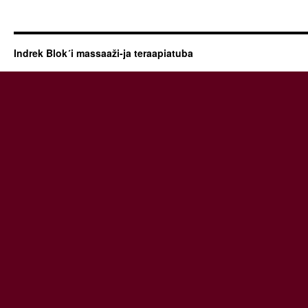
Indrek Blok´i massaaži-ja teraapiatuba