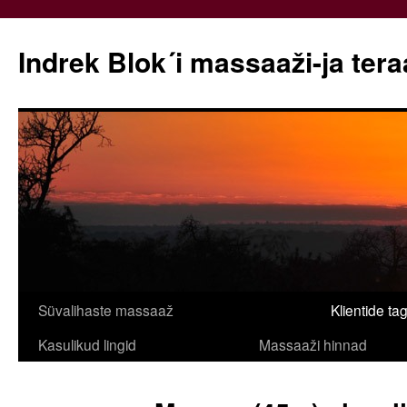
Indrek Blok´i massaaži-ja ter
Liigu
Süvalihaste massaaž
Klientide ta
sisu
Kasulikud lingid
Massaaži hinnad
juurde