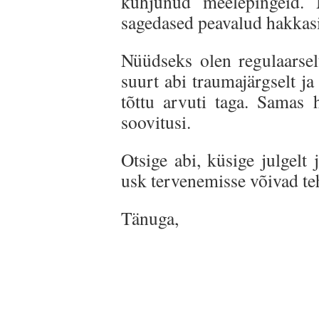
kuhjunud meelepingeid. 
sagedased peavalud hakkas
Nüüdseks olen regulaarsel
suurt abi traumajärgselt j
tõttu arvuti taga. Samas
soovitusi.
Otsige abi, küsige julgelt
usk tervenemisse võivad te
Tän
R
61