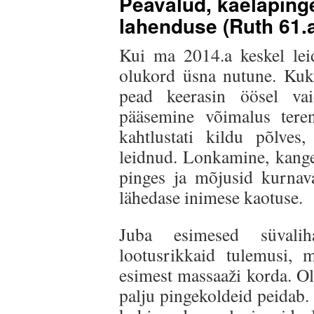
Peavalud, kaelapinge
lahenduse (Ruth 61.
Kui ma 2014.a keskel lei
olukord üsna nutune. Kukk
pead keerasin öösel vai
pääsemine võimalus teren
kahtlustati kildu põlves
leidnud. Lonkamine, kange
pinges ja mõjusid kurnaval
lähedase inimese kaotuse.
Juba esimesed süvalih
lootusrikkaid tulemusi,
esimest massaaži korda. Ol
palju pingekoldeid peidab.