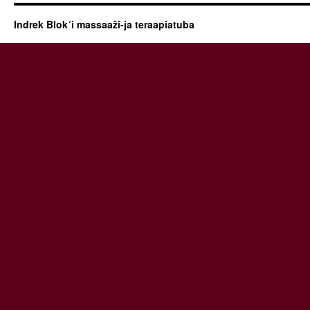
Indrek Blok´i massaaži-ja teraapiatuba