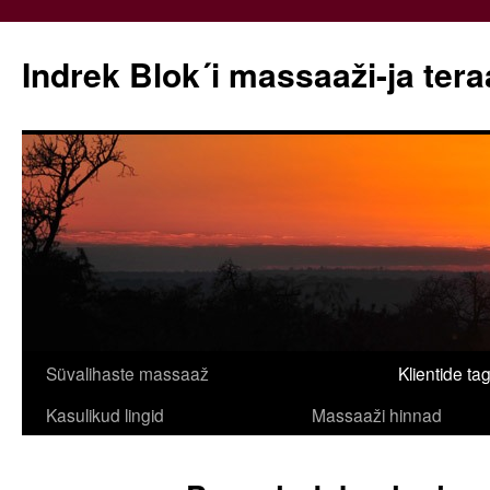
Indrek Blok´i massaaži-ja ter
Liigu
Süvalihaste massaaž
Klientide ta
sisu
Kasulikud lingid
Massaaži hinnad
juurde