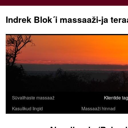
Indrek Blok´i massaaži-ja ter
Liigu
Süvalihaste massaaž
Klientide ta
sisu
Kasulikud lingid
Massaaži hinnad
juurde