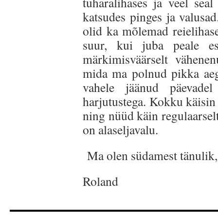
tuharalihases ja veel seal
katsudes pinges ja valusad
olid ka mõlemad reielihase
suur, kui juba peale es
märkimisväärselt vähene
mida ma polnud pikka aeg
vahele jäänud päevadel
harjutustega. Kokku käisin
ning nüüd käin regulaarsel
on alaseljavalu.
Ma olen südamest tänulik, e
Roland