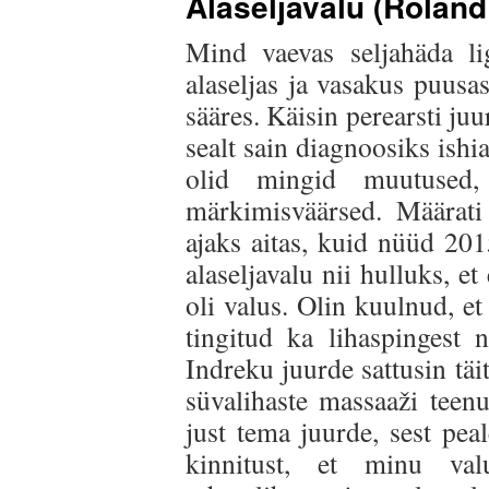
Alaseljavalu (Roland
Mind vaevas seljahäda li
alaseljas ja vasakus puusa
sääres. Käisin perearsti ju
sealt sain diagnoosiks ishias
olid mingid muutused
märkimisväärsed. Määrati
ajaks aitas, kuid nüüd 201
alaseljavalu nii hulluks, et
oli valus. Olin kuulnud, et 
tingitud ka lihaspingest 
Indreku juurde sattusin täit
süvalihaste massaaži teenu
just tema juurde, sest pea
kinnitust, et minu va