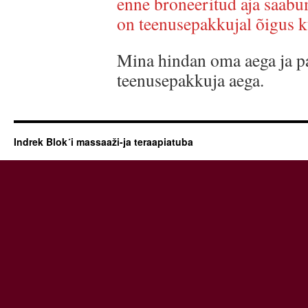
enne broneeritud aja saabumi
on teenusepakkujal õigus kü
Mina hindan oma aega ja pa
teenusepakkuja aega.
Indrek Blok´i massaaži-ja teraapiatuba