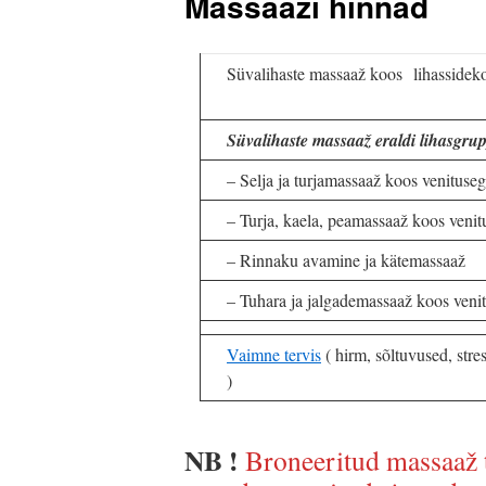
Massaaži hinnad
Süvalihaste massaaž koos lihassidek
Süvalihaste massaaž eraldi lihasgru
– Selja ja turjamassaaž koos venituse
– Turja, kaela, peamassaaž koos venit
– Rinnaku avamine ja kätemassaaž
– Tuhara ja jalgademassaaž koos veni
Vaimne tervis
( hirm, sõltuvused, stre
)
NB !
Broneeritud massaaž t