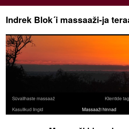
Indrek Blok´i massaaži-ja ter
Liigu
Süvalihaste massaaž
Klientide ta
sisu
Kasulikud lingid
Massaaži hinnad
juurde